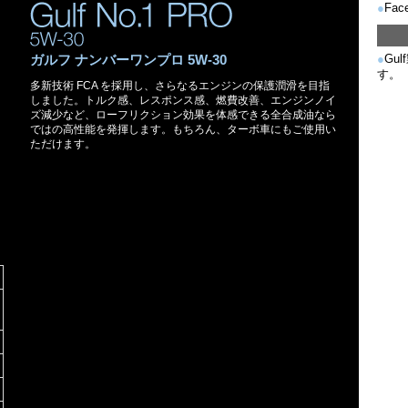
●
Fa
●
Gu
ガルフ ナンバーワンプロ 5W-30
す。
多新技術 FCA を採用し、さらなるエンジンの保護潤滑を目指
しました。トルク感、レスポンス感、燃費改善、エンジンノイ
ズ減少など、ローフリクション効果を体感できる全合成油なら
ではの高性能を発揮します。もちろん、ターボ車にもご使用い
ただけます。