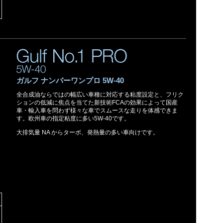
ガルフ ナンバーワンプロ 5W-40
全合成油ならではの幅広い車種に対応する粘度設定と、フリク
ションの低減に焦点を当てた新技術FCAの効果によって国産
車・輸入車を問わず様々な車でスムースな走りを体感できま
す。欧州車の指定粘度に多い5W-40です。
大排気量 NA からターボ、発熱量の多い車向けです。