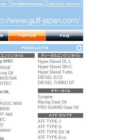
ng SPEC
Hyper Diesel DL-1
Hyper Diesel DH-2
RAGE
Hyper Diesel Turbo
ing Oil
DIESEL ECO
ROSTAR
DIESEL TURBO DT
OTEC
al OIL
Syngear
1
Racing Gear Oil
ASSIC MINI
PRO GUARD Gear Oil
BRID
AT 4&6
EC
ATF TYPE-J
VO
ATF TYPE-S
adster
ATF TYPE-DX II
I
ATF TYPE-Eco
la