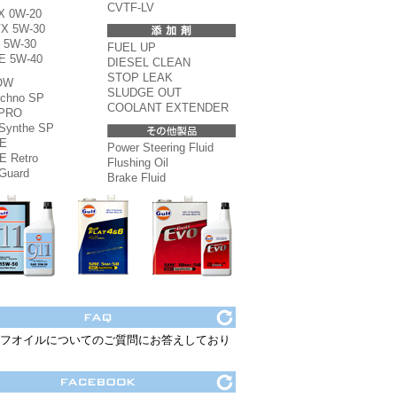
CVTF-LV
X 0W-20
X 5W-30
 5W-30
FUEL UP
E 5W-40
DIESEL CLEAN
STOP LEAK
OW
SLUDGE OUT
echno SP
COOLANT EXTENDER
 PRO
Synthe SP
E
Power Steering Fluid
E Retro
Flushing Oil
Guard
Brake Fluid
フオイルについてのご質問にお答えしており
。