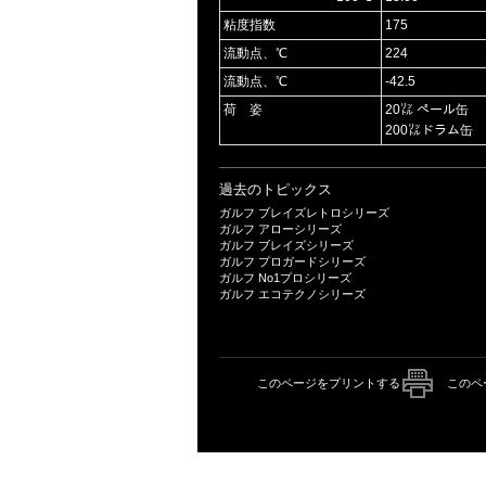
粘度指数
175
流動点、℃
224
流動点、℃
-42.5
荷 姿
20㍑ ペール缶
200㍑ドラム缶
過去のトピックス
ガルフ ブレイズレトロシリーズ
ガルフ アローシリーズ
ガルフ ブレイズシリーズ
ガルフ プロガードシリーズ
ガルフ No1プロシリーズ
ガルフ エコテクノシリーズ
このページをプリントする
このペ