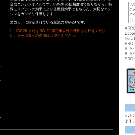
合成エンジンオイルです。0W-20 の低粘度油でありながら、特
LV
殊モリブデンの効果により省燃費効果はもちろん、大切なエン
GV
ジンをガッチリ保護します。
CX
UL
エコカーに指定されている主流の 0W-20 です。
ARR
注 : 0W-20 または 5W-20 指定車以外の使用はお控えくださ
Ecot
い。ターボ車への使用はお控えください。
No.1
PRO 
BLAZ
BLAZ
PRO 
●
ガル
ます