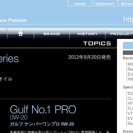
2012年9月20日発売
Raci
MI
Rac
EU
オイル
PR
Speci
91
CL
HY
FL
VT
E
Ro
ガルフ ナンバーワンプロ 0W-20
Formu
多種多様な車種を取り扱うプショップ向けに専用開発した、全