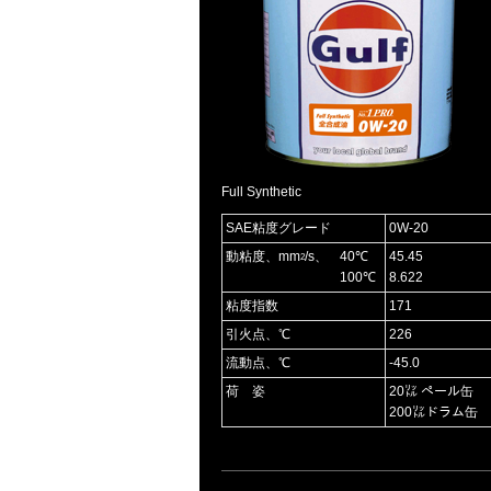
Full Synthetic
SAE粘度グレード
0W-20
動粘度、mm
/s、
40℃
45.45
2
100℃
8.622
粘度指数
171
引火点、℃
226
流動点、℃
-45.0
荷 姿
20㍑ ペール缶
200㍑ドラム缶