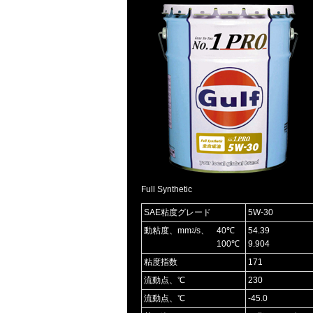
Full Synthetic
SAE粘度グレード
5W-30
動粘度、mm
/s、
40℃
54.39
2
100℃
9.904
粘度指数
171
流動点、℃
230
流動点、℃
-45.0