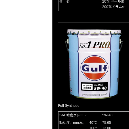
荷 姿
20㍑ ペール缶
200㍑ドラム缶
Full Synthetic
SAE粘度グレード
5W-40
動粘度、mm
/s、
40℃
75.65
2
100℃
13.06