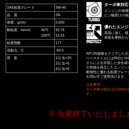
ターボ車対応
SAE粘度グレード
5W-40
エンジンの保護
品 質
SN
ビン軸受けの保
密度、g/cm
0.850
3
優れたエンジ
動粘度、mm
/s、
40℃
92.76
2
高温に強く、様
100℃
15.43
表面を摩耗から
粘度指数
177
流動点、℃
-40.0
API SN規格をクリアした
荷 姿
1㍑ 缶×20
ベースオイルにはPAOとVH
さらに上を目指した全合成
3㍑ 缶×6
久性能を両立したエンジン
4㍑ 缶×6
耐熱性に優れる粘度グレード
を問わずご使用頂けます。
注意事項
ターボ車の場合は5,000
す。
※ 生産終了いたしまし