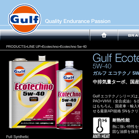
PRODUCTS>
LINE UP
>
Ecotechno>
Ecotechno 5w-40
ガルフ エコテクノ 5W-
中排気量ターボ、国
Gulf エコテクノシリー
PAO+VHVI（全合成油
はもちろん、国産車・輸入
せる最新API規格 SNを
耐熱性能
熱に強い特性を
固な油膜を保持
Full Synthetic